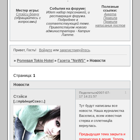
-
Полезные
События на форуме:
Местер игры:
ссылки:
Идет набор персонажей, и
Стэйси Браун
Анкета
реставрация форума.
(обращайтесь с
Правила
Подробнее в
вопросами)
Правила
соответствующей теме.
написания постов
Приветствуем нового
администратора - Катрин
Латте.
Привет, Гость!
Войдите
или
зарегистрируйтесь
.
»
Ролевая Tokio Hotel
»
Газета "NeWS"
»
Новости
Страница:
1
Новости
1
Поделиться
2007-07-
Стэйси
17 14:21:57
[.::прЫнцеСско::.]
Тут будут написаны все
новости. Наша журналистка
Васелиса, всем известная
стерва и сплетницйа
вернулась.
Предыдущая тема закрыта и
перенесена в архив. Теперь