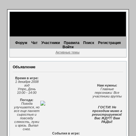
Форум
Чат
Участники
Правила
Поиск
Регистрация
Войти
Активные темы
Объявление
Время в игре:
1 декабря 2008
год
Нам нужны:
Утро, День
Главные
10:00 - 14:00
персонажи: Все
участники группы
Погода:
Погода
улучшается, но
ГОСТИ! Не
все еще пахнет
проходим мимо а
сыростью и
регистрируемся!
повсюду
Вас ЖДУТ! Вам
слякость, лужи
РАДЫ!
и грязь. Выпал
снег.
События в игре: