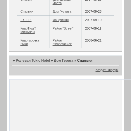
Йоста
Спальня
Дом Густава
2007-09-23
-R_I_P-
Фанфикшн
2007-09-10
КварТир@
Район "Street"
2007-09-11
МиШИИИ
Квартирочка
Район
2008-06-21
Ники
"Brandfackel"
»
Ролевая Tokio Hotel
»
Дом Георга
»
Спальня
создать форум