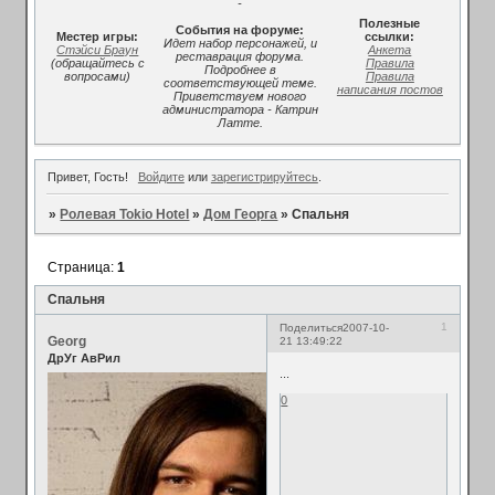
-
Полезные
События на форуме:
Местер игры:
ссылки:
Идет набор персонажей, и
Стэйси Браун
Анкета
реставрация форума.
(обращайтесь с
Правила
Подробнее в
вопросами)
Правила
соответствующей теме.
написания постов
Приветствуем нового
администратора - Катрин
Латте.
Привет, Гость!
Войдите
или
зарегистрируйтесь
.
»
Ролевая Tokio Hotel
»
Дом Георга
»
Спальня
Страница:
1
Спальня
1
Поделиться
2007-10-
Georg
21 13:49:22
ДрУг АвРил
...
0