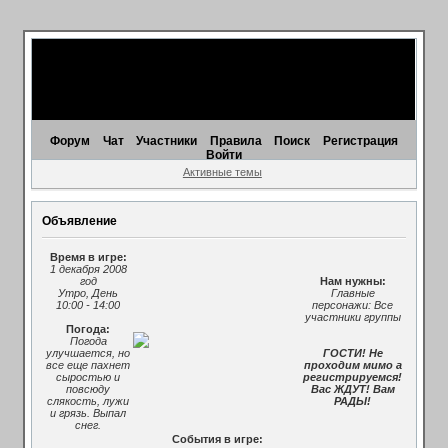
Форум
Чат
Участники
Правила
Поиск
Регистрация
Войти
Активные темы
Объявление
Время в игре:
1 декабря 2008
год
Нам нужны:
Утро, День
Главные
10:00 - 14:00
персонажи: Все
участники группы
Погода:
Погода
улучшается, но
ГОСТИ! Не
все еще пахнет
проходим мимо а
сыростью и
регистрируемся!
повсюду
Вас ЖДУТ! Вам
слякость, лужи
РАДЫ!
и грязь. Выпал
снег.
События в игре: