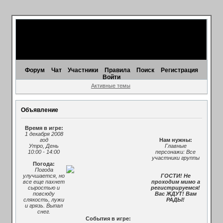
Форум
Чат
Участники
Правила
Поиск
Регистрация
Войти
Активные темы
Объявление
Время в игре:
1 декабря 2008
год
Нам нужны:
Утро, День
Главные
10:00 - 14:00
персонажи: Все
участники группы
Погода:
Погода
улучшается, но
ГОСТИ! Не
все еще пахнет
проходим мимо а
сыростью и
регистрируемся!
повсюду
Вас ЖДУТ! Вам
слякость, лужи
РАДЫ!
и грязь. Выпал
снег.
События в игре: