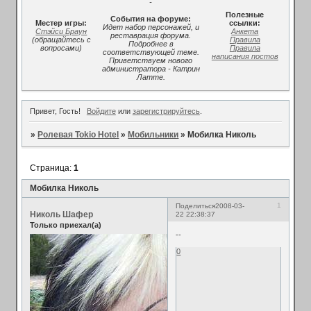
-
Полезные
События на форуме:
Местер игры:
ссылки:
Идет набор персонажей, и
Стэйси Браун
Анкета
реставрация форума.
(обращайтесь с
Правила
Подробнее в
вопросами)
Правила
соответствующей теме.
написания постов
Приветствуем нового
администратора - Катрин
Латте.
Привет, Гость!
Войдите
или
зарегистрируйтесь
.
»
Ролевая Tokio Hotel
»
Мобильники
»
Мобилка Николь
Страница:
1
Мобилка Николь
1
Поделиться
2008-03-
Николь Шафер
22 22:38:37
Только приехал(а)
--
0