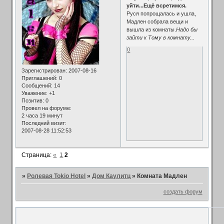
уйти...Ещё всретимся.
Руся попрощалась и ушла,
Мадлен собрала вещи и
вышла из комнаты.
Надо бы
зайти к Тому в комнату...
0
Зарегистрирован
: 2007-08-16
Приглашений:
0
Сообщений:
14
Уважение:
+1
Позитив:
0
Провел на форуме:
2 часа 19 минут
Последний визит:
2007-08-28 11:52:53
Страница:
«
1
2
»
Ролевая Tokio Hotel
»
Дом Каулитц
»
Комната Мадлен
создать форум