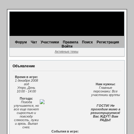
Форум
Чат
Участники
Правила
Поиск
Регистрация
Войти
Активные темы
Объявление
Время в игре:
1 декабря 2008
год
Нам нужны:
Утро, День
Главные
10:00 - 14:00
персонажи: Все
участники группы
Погода:
Погода
улучшается, но
ГОСТИ! Не
все еще пахнет
проходим мимо а
сыростью и
регистрируемся!
повсюду
Вас ЖДУТ! Вам
слякость, лужи
РАДЫ!
и грязь. Выпал
снег.
События в игре: