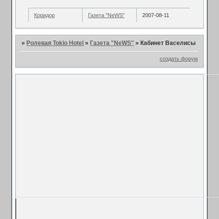
Коридор
Газета "NeWS"
2007-08-11
»
Ролевая Tokio Hotel
»
Газета "NeWS"
»
Кабинет Васелисы
создать форум