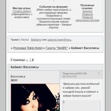
-
Полезные
События на форуме:
Местер игры:
ссылки:
Идет набор персонажей, и
Стэйси Браун
Анкета
реставрация форума.
(обращайтесь с
Правила
Подробнее в
вопросами)
Правила
соответствующей теме.
написания постов
Приветствуем нового
администратора - Катрин
Латте.
Привет, Гость!
Войдите
или
зарегистрируйтесь
.
»
Ролевая Tokio Hotel
»
Газета "NeWS"
»
Кабинет Васелисы
Страница:
«
1
2
Кабинет Васелисы
11
Поделиться
2007-09-
Васелиса
02 12:17:21
SEXY
*Девушка достала мобиьный
и набрав смс, рваной
походкой вошла в кабинет и
забрав бумаги вышла*
0