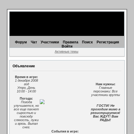
Форум
Чат
Участники
Правила
Поиск
Регистрация
Войти
Активные темы
Объявление
Время в игре:
1 декабря 2008
год
Нам нужны:
Утро, День
Главные
10:00 - 14:00
персонажи: Все
участники группы
Погода:
Погода
улучшается, но
ГОСТИ! Не
все еще пахнет
проходим мимо а
сыростью и
регистрируемся!
повсюду
Вас ЖДУТ! Вам
слякость, лужи
РАДЫ!
и грязь. Выпал
снег.
События в игре: